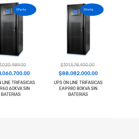
1,020,489.00
$
101,578,400.00
El
El
El
1,060,700.00
$
88,082,000.00
cio
precio
precio
precio
 LINE TRIFASICAS
UPS ON LINE TRIFASICAS
960 60KVA SIN
EA9980 80KVA SIN
ginal
actual
original
actual
BATERIAS
BATERIAS
:
es:
era:
es:
.
,020,489.00.
$61,060,700.00.
$101,578,400.00.
$88,082,000.00.