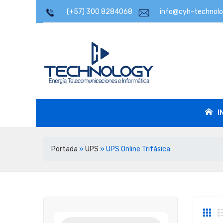
(
+57) 300 8284068
info@cyh-technolo
I
I
Portada
»
UPS
»
UPS Online Trifásica
Búsqueda