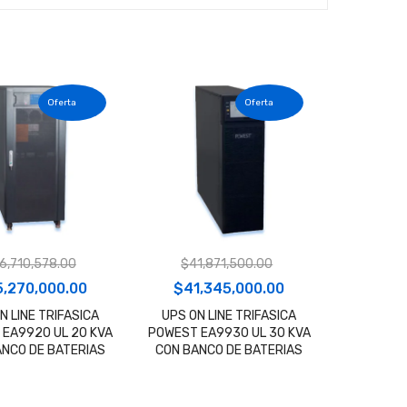
6,710,578.00
$
41,871,500.00
El
El
El
5,270,000.00
$
41,345,000.00
cio
precio
precio
precio
N LINE TRIFASICA
UPS ON LINE TRIFASICA
EA9920 UL 20 KVA
POWEST EA9930 UL 30 KVA
ginal
actual
original
actual
ANCO DE BATERIAS
CON BANCO DE BATERIAS
:
es:
era:
es:
,710,578.00.
$25,270,000.00.
$41,871,500.00.
$41,345,000.00.