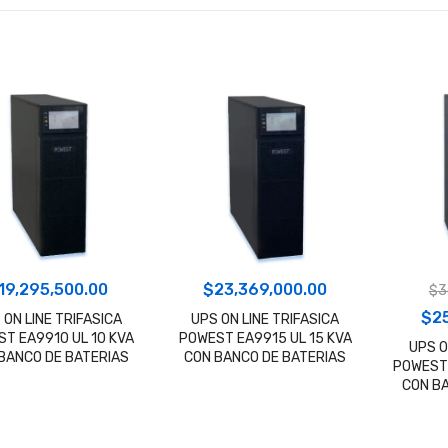
19,295,500.00
$
23,369,000.00
$
3
El
$
2
 ON LINE TRIFASICA
UPS ON LINE TRIFASICA
T EA9910 UL 10 KVA
POWEST EA9915 UL 15 KVA
pre
UPS O
BANCO DE BATERIAS
CON BANCO DE BATERIAS
POWEST 
ori
CON B
era
$36