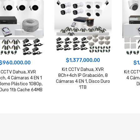
$
1,377,000.00
$
960,000.00
$
1
Kit CCTV Dahua, XVR
t CCTV Dahua, XVR
Kit CCTV
8Ch+4ch IP Grabación, 8
ch, 4 Cámaras 4 EN 1
4 Cám
Cámaras 4 EN 1, Disco Duro
 Domo Plástico 1080p,
D
1TB
 Duro 1tb Cache 64MB