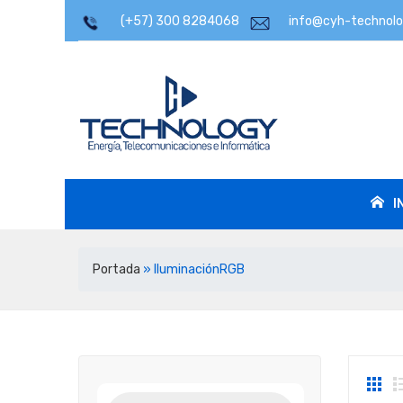
(
+57) 300 8284068
info@cyh-technolo
I
I
Portada
»
IluminaciónRGB
Búsqueda