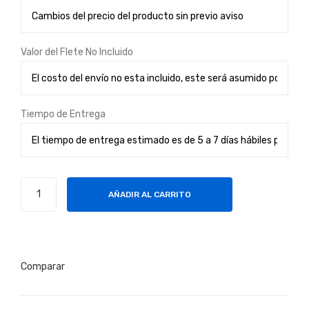
CO
hog
LO
ar
Valor del Flete No Incluido
R
Pan
GRI
/
S
Tilt
305
Tiempo de Entrega
M
CO
MM
Switch
SC
AÑADIR AL CARRITO
con
OP
24
E
puertos
a
Comparar
10/100
Mbps
cantidad