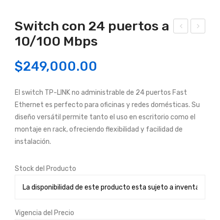
Switch con 24 puertos a
10/100 Mbps
AB
ám
LE
ara
$
249,000.00
CA
Wi-
T
Fi
El switch TP-LINK no administrable de 24 puertos Fast
6A
Tap
Ethernet es perfecto para oficinas y redes domésticas. Su
SOL
o
diseño versátil permite tanto el uso en escritorio como el
ID
C20
montaje en rack, ofreciendo flexibilidad y facilidad de
23
0
instalación.
AW
de
G
seg
Stock del Producto
F/U
urid
TP
ad
LSZ
par
Vigencia del Precio
H
a el