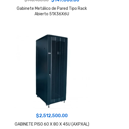
$
148,400.00
precio
precio
Gabinete Metálico de Pared Tipo Rack
Abierto 51X36X6U
original
actual
era:
es:
$148,400.00.
$147,600.00.
$
2,512,500.00
GABINETE PISO 60 X 80 X 45U (AXPXAL)