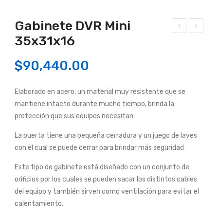
Gabinete DVR Mini
35x31x16
abi
cce
net
ss
$
90,440.00
e
Poi
DV
nt
Elaborado en acero, un material muy resistente que se
R
Roc
mantiene intacto durante mucho tiempo, brinda la
Mini
ket
protección que sus equipos necesitan
40x
M5
40x
La puerta tiene una pequeña cerradura y un juego de laves
con el cual se puede cerrar para brindar más seguridad
16
Este tipo de gabinete está diseñado con un conjunto de
orificios por los cuales se pueden sacar los distintos cables
del equipo y también sirven como ventilación para evitar el
calentamiento.