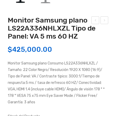
Monitor Samsung plano
LS22A336NHLXZL Tipo de
onit
onit
Panel: VA 5 ms 60 HZ
or
or
LE
HP
$
425,000.00
D
M2
de
7f
Monitor Samsung plano Consumo LS22A336NHLXZL /
22″
27″
Tamaño: 22 Color Negro/ Resolución 1920 X 1080 (16:9)/
con
HD
Tipo de Panel: VA / Contraste tipico: 3000:1/Tiempo de
pan
MI,
respuesta:5 ms / tasa de refresco 60 HZ/ Conectividad:
el
FH
VGA, HDMI 1.4 (incluye cable HDMI)/ Ángulo de visión 178 ° *
IPS
D,
178 ° VESA 75 x75 mm Eye Saver Mode / Flicker Free/
y
IPS
Garantía: 3 años
dise
de
ño
75