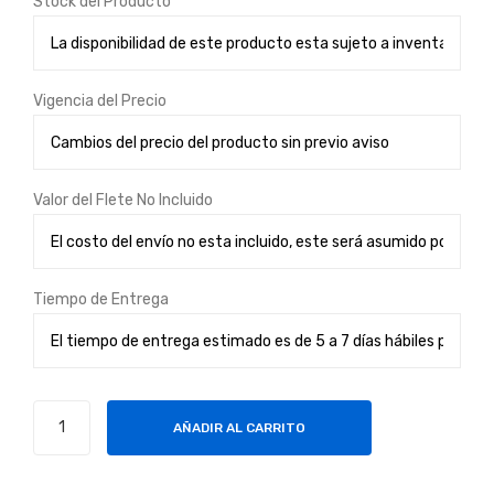
Stock del Producto
sin
Hz
bor
bor
des
des
Vigencia del Precio
75
infi
HZ
nito
192
s y
Valor del Flete No Incluido
0 x
bas
108
e
0 –
met
Tiempo de Entrega
HD
álic
MI-
a
VG
A
Monitor
AÑADIR AL CARRITO
Samsung
plano