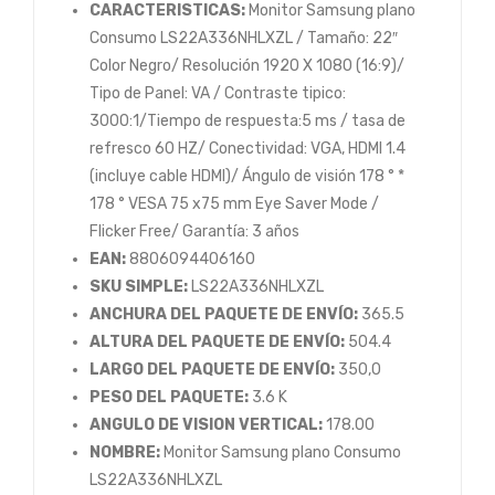
CARACTERISTICAS:
Monitor Samsung plano
Consumo LS22A336NHLXZL / Tamaño: 22″
Color Negro/ Resolución 1920 X 1080 (16:9)/
Tipo de Panel: VA / Contraste tipico:
3000:1/Tiempo de respuesta:5 ms / tasa de
refresco 60 HZ/ Conectividad: VGA, HDMI 1.4
(incluye cable HDMI)/ Ángulo de visión 178 ° *
178 ° VESA 75 x75 mm Eye Saver Mode /
Flicker Free/ Garantía: 3 años
EAN:
8806094406160
SKU SIMPLE:
LS22A336NHLXZL
ANCHURA DEL PAQUETE DE ENVÍO:
365.5
ALTURA DEL PAQUETE DE ENVÍO:
504.4
LARGO DEL PAQUETE DE ENVÍO:
350,0
PESO DEL PAQUETE:
3.6 K
ANGULO DE VISION VERTICAL:
178.00
NOMBRE:
Monitor Samsung plano Consumo
LS22A336NHLXZL