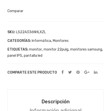
LS22A336NHLXZL
Tipo
Comparar
de
Panel:
VA
5
SKU:
LS22A336NHLXZL
ms
CATEGORÍAS:
Informática
,
Monitores
60
ETIQUETAS:
monitor
,
monitor 22pulg
,
monitores samsung
,
HZ
panel IPS
,
pantalla led
cantidad
COMPARTE ESTE PRODUCTO
Descripción
Información adicional