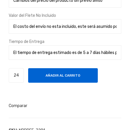
S
120
REF
Valor del Flete No Incluido
.MU
LTI
NE
Tiempo de Entrega
T
6TB
PROTECTOR
AÑADIR AL CARRITO
VOLTAJE
120V
REF.
REFRIMATIC
Comparar
cantidad