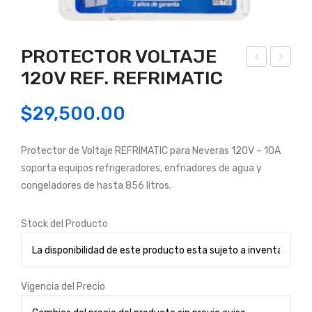
PROTECTOR VOLTAJE
120V REF. REFRIMATIC
UP
RO
RES
TE
$
29,500.00
OR
CT
DE
OR
Protector de Voltaje REFRIMATIC para Neveras 120V – 10A
PIC
VO
soporta equipos refrigeradores, enfriadores de agua y
OS
LTA
congeladores de hasta 856 litros.
BL
JE1
AN
20V
Stock del Producto
CO
REF
DE
.MU
6
LTI
Vigencia del Precio
SAL
MA
IDA
TIC