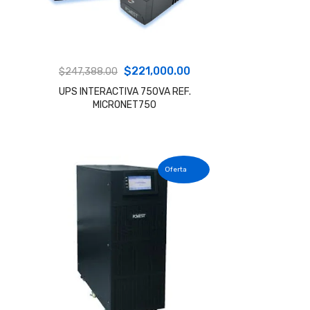
El
El
$
221,000.00
$
247,388.00
precio
precio
UPS INTERACTIVA 750VA REF.
MICRONET750
original
actual
era:
es:
$247,388.00.
$221,000.00.