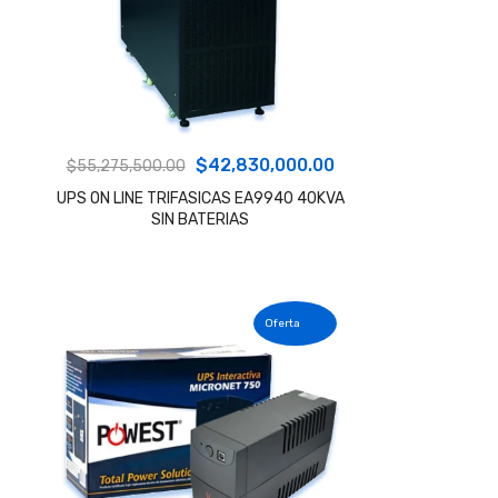
El
El
$
42,830,000.00
$
55,275,500.00
precio
precio
UPS ON LINE TRIFASICAS EA9940 40KVA
SIN BATERIAS
original
actual
era:
es:
$55,275,500.00.
$42,830,000.00.