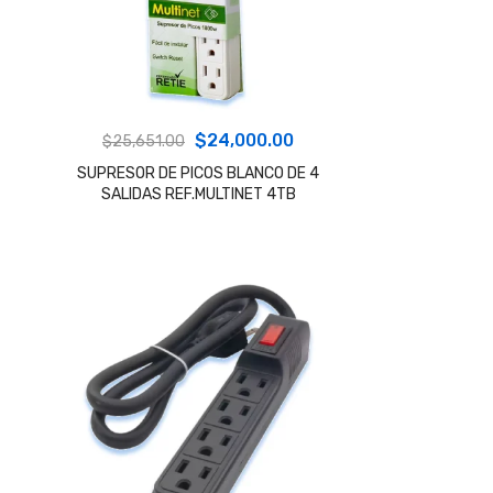
El
El
$
24,000.00
$
25,651.00
precio
precio
SUPRESOR DE PICOS BLANCO DE 4
SALIDAS REF.MULTINET 4TB
original
actual
era:
es:
$25,651.00.
$24,000.00.