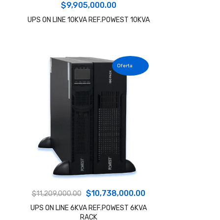
$
9,905,000.00
UPS ON LINE 10KVA REF.POWEST 10KVA
El
El
$
10,738,000.00
$
11,209,000.00
precio
precio
UPS ON LINE 6KVA REF.POWEST 6KVA
RACK