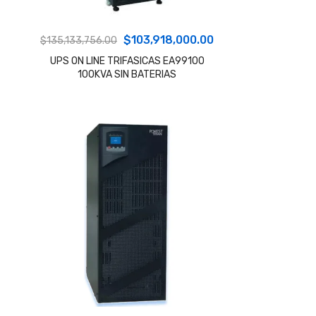
El
El
$
103,918,000.00
$
135,133,756.00
precio
precio
UPS ON LINE TRIFASICAS EA99100
100KVA SIN BATERIAS
original
actual
era:
es:
$135,133,756.00.
$103,918,000.00.