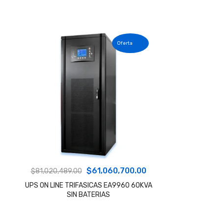
original
actual
era:
es:
$11,209,000.00.
$10,738,000.00.
El
El
$
61,060,700.00
$
81,020,489.00
precio
precio
UPS ON LINE TRIFASICAS EA9960 60KVA
SIN BATERIAS
original
actual
era:
es: