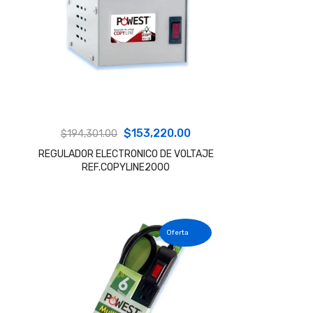
El
El
$
153,220.00
$
194,301.00
precio
precio
REGULADOR ELECTRONICO DE VOLTAJE
REF.COPYLINE2000
original
actual
era:
es:
$194,301.00.
$153,220.00.