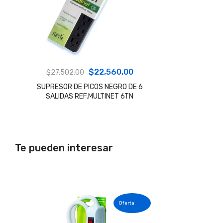
El
El
$
22,560.00
$
27,502.00
precio
precio
SUPRESOR DE PICOS NEGRO DE 6
SALIDAS REF.MULTINET 6TN
original
actual
era:
es:
$27,502.00.
$22,560.00.
Te pueden interesar