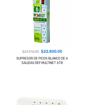
El
El
$
22,800.00
$
27,172.00
precio
precio
SUPRESOR DE PICOS BLANCO DE 6
SALIDAS REF.MULTINET 6TB
original
actual
era:
es:
$27,172.00.
$22,800.00.