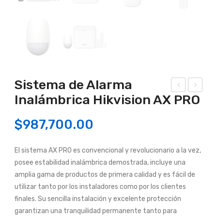
Sistema de Alarma
Inalámbrica Hikvision AX PRO
ide
anel
o
sola
$
987,700.00
tim
r de
bre
car
El sistema AX PRO es convencional y revolucionario a la vez,
inal
ga
posee estabilidad inalámbrica demostrada, incluye una
ám
amplia gama de productos de primera calidad y es fácil de
bric
utilizar tanto por los instaladores como por los clientes
o
finales. Su sencilla instalación y excelente protección
KIT
garantizan una tranquilidad permanente tanto para