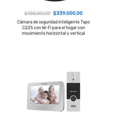
El
El
$
339,000.00
$
458,000.00
precio
precio
Cámara de seguridad inteligente Tapo
C225 con Wi-Fi para el hogar con
original
actual
movimiento horizontal y vertical
era:
es:
$458,000.00.
$339,000.00.