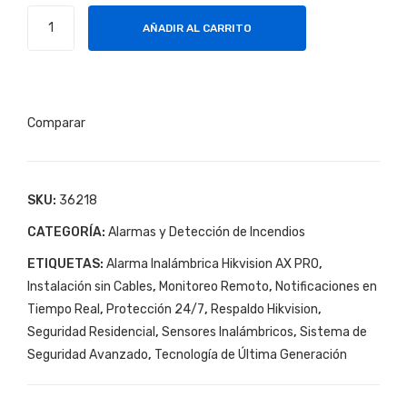
Sistema
AÑADIR AL CARRITO
de
Alarma
Inalámbrica
Hikvision
Comparar
AX
PRO
cantidad
SKU:
36218
CATEGORÍA:
Alarmas y Detección de Incendios
ETIQUETAS:
Alarma Inalámbrica Hikvision AX PRO
,
Instalación sin Cables
,
Monitoreo Remoto
,
Notificaciones en
Tiempo Real
,
Protección 24/7
,
Respaldo Hikvision
,
Seguridad Residencial
,
Sensores Inalámbricos
,
Sistema de
Seguridad Avanzado
,
Tecnología de Última Generación