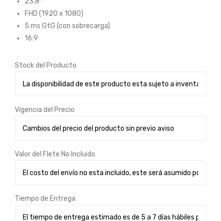
23.8″
7G-
900
FHD (1920 x 1080)
COI
)
5 ms GtG (con sobrecarga)
515
Con
16:9
de
ecti
27p
vida
Stock del Producto
FH
d 1
D
HD
Inte
MI
Vigencia del Precio
l
1.4 1
Cor
VG
e i5
A
Valor del Flete No Incluido
135
00
RA
M16
Tiempo de Entrega
GB