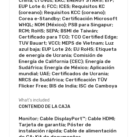
China; cTUVus; EAC; ENERGY STAR®; ErP;
EUP Lote 6; FCC; ICES; Requisitos KC
(coreano); Requisitos KCC (coreano);
Corea e-Standby; Certificación Microsoft
WHQL; NOM (México); PSB para Singapur;
RCM; RoHS; SEPA; BSMI de Taiwán;
Certificado para TCO; TCO Certified Edge;
TUV Bauart; VCCI; MEPS de Vietnam; Luz
azul baja; EUP Lote 26; EU RoHS; Etiqueta
de energía de Ucrania; Comisión de
Energía de California (CEC); Energía de
Sudáfrica; Energía de México; Aplicación
mundial; UAE; Certificados de Ucrania;
NRCS de Sudáfrica; Certificación TÜV
Flicker Free; BIS de India; ISC de Camboya
What’s included
CONTENIDO DE LA CAJA
Monitor; Cable DisplayPort™; Cable HDMI;
Tarjeta de garantía; Póster de
instalación rápida; Cable de alimentación