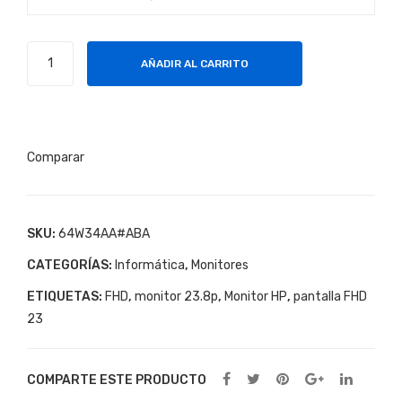
SS
D
Monitor
512
AÑADIR AL CARRITO
HP
GB
P24h
G5
FHD
Comparar
de
23,8
pulg
cantidad
SKU:
64W34AA#ABA
CATEGORÍAS:
Informática
,
Monitores
ETIQUETAS:
FHD
,
monitor 23.8p
,
Monitor HP
,
pantalla FHD
23
COMPARTE ESTE PRODUCTO