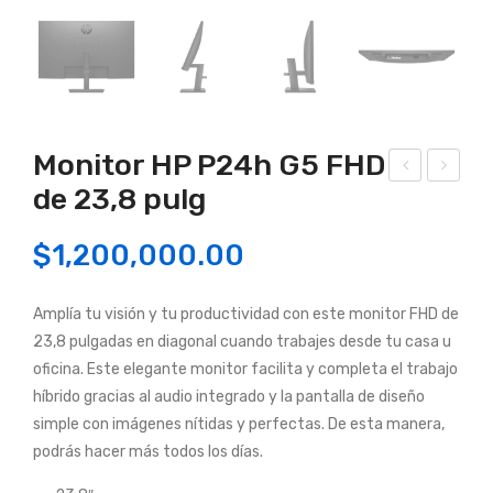
Monitor HP P24h G5 FHD
de 23,8 pulg
odo
onit
en
or
$
1,200,000.00
Un
HP
o
P20
Amplía tu visión y tu productividad con este monitor FHD de
AC
4v
23,8 pulgadas en diagonal cuando trabajes desde tu casa u
ER
19,5
oficina. Este elegante monitor facilita y completa el trabajo
Veri
pul
híbrido gracias al audio integrado y la pantalla de diseño
ton
g
simple con imágenes nítidas y perfectas. De esta manera,
VZ
(160
podrás hacer más todos los días.
471
0 X